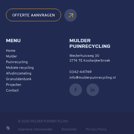
OFFERTE AANVRAGEN
MENU
MULDER
PUINRECYCLING
Home
Westerhuisweg 30
Mulder
3774 TE Kootwijkerbroek
Puinrecycling
Mobiele recycling
0342-441769
Afvalinzameling
info@mulderpuinrecycling.nl
Granulatenbank
Projecten
Contact
© 2026 MULDER PUINRECYCLING
Algemene Voorwaarden
Disclaimer
Privacy Policy