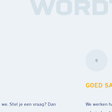
WORD
GEZELL
ie je ook terug op je
Je werkt bij