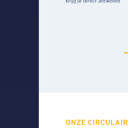
salarisstrook. Je verdient 
ONZE CIRCULAIR