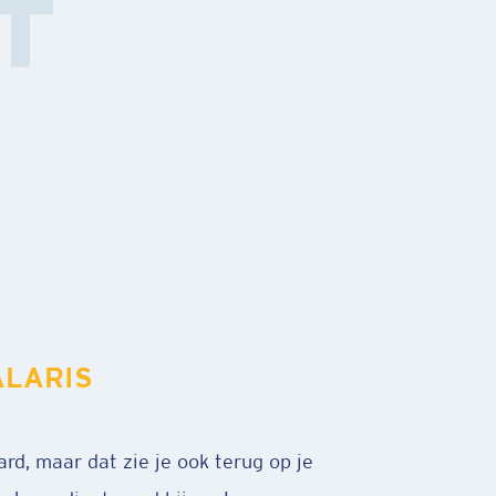
T
IGE SFEER
na altijd samen, we houden van grappen en