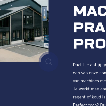
MAC
PRA
PRO
Dacht je dat jij
een van onze comb
van machines met
Je werkt mee aan
regent of koud is
Perfect toch? Du