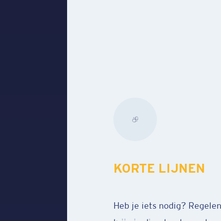
GOED SALARIS
een vraag? Dan
We werken hard, maar dat z