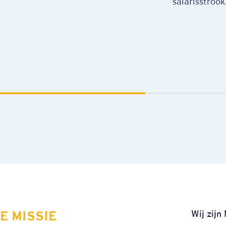
goed bij ons!
een goede bor
vrienden.
Wij zijn
E MISSIE