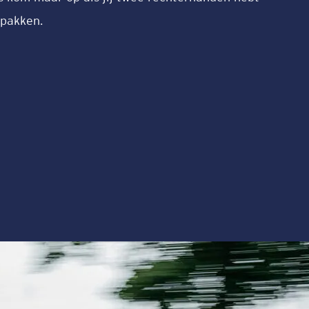
npakken.